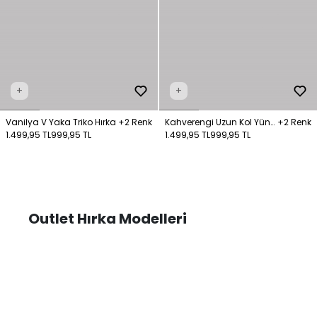
+
+
Vanilya V Yaka Triko Hırka
+2 Renk
Kahverengi Uzun Kol Yün
+2 Renk
1.499,95 TL
999,95 TL
Triko Hırka
1.499,95 TL
999,95 TL
Outlet Hırka Modelleri