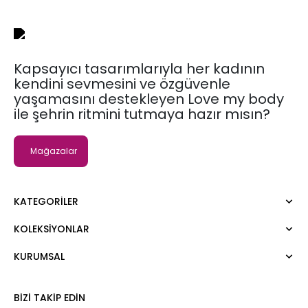
Kapsayıcı tasarımlarıyla her kadının
kendini sevmesini ve özgüvenle
yaşamasını destekleyen Love my body
ile şehrin ritmini tutmaya hazır mısın?
Mağazalar
KATEGORILER
KOLEKSIYONLAR
Elbise
Bluz
KURUMSAL
Moda Tutkusu
Gömlek
Dark
Kazak
Hakkımızda
BIZI TAKIP EDIN
Tişört
Kurumsal Satış