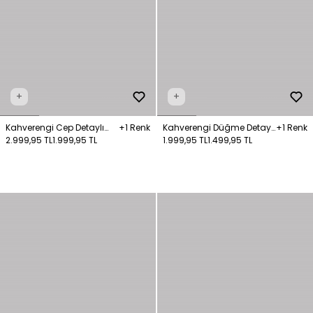
+
+
Kahverengi Cep Detaylı
+1 Renk
Kahverengi Düğme Detaylı
+1 Renk
Triko Hırka
2.999,95 TL
1.999,95 TL
Triko Hırka
1.999,95 TL
1.499,95 TL