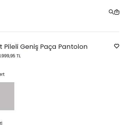
Hediye Kartı
Sipariş Takibi
Mağazalar
Yardım ve İletişim
t Pileli Geniş Paça Pantolon
1.999,95 TL
ert
ri