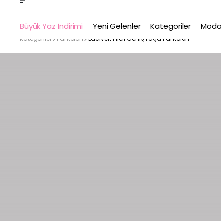
Büyük Yaz İndirimi
Yeni Gelenler
Kategoriler
Moda
Kategoriler
Pantolon
Lacivert Pileli Geniş Paça Pantolon