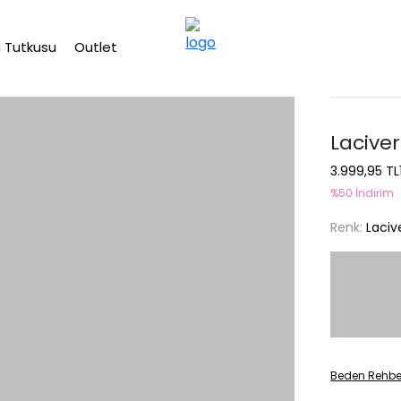
2500 TL üzeri ücretsiz kargo
 Tutkusu
Outlet
Laciver
3.999,95 TL
%50 İndirim
Renk:
Laciv
Beden Rehbe