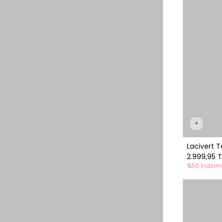
+
Lacivert T
2.999,95 T
%50 İndirim