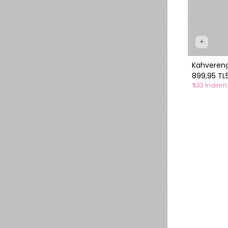
+
Kahvereng
899,95 TL
%33 İndirim