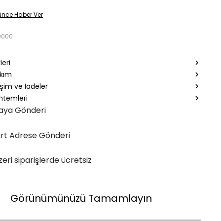
ünce Haber Ver
0000
leri
akım
şim ve İadeler
temleri
aya Gönderi
rt Adrese Gönderi
zeri siparişlerde ücretsiz
Görünümünüzü Tamamlayın