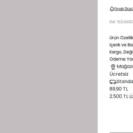
Fiyatı Düş
Ref.
153L988
Ürün Özellik
İçerik ve B
Kargo, Deği
Ödeme Yön
Mağaz
Ücretsiz
Standa
89.90 TL
2.500 TL ü