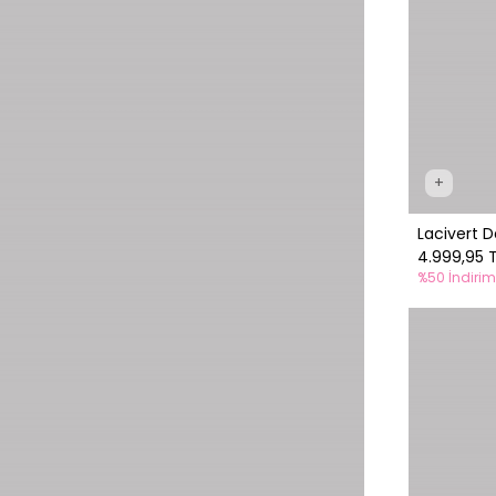
+
Lacivert D
4.999,95 
%50 İndirim