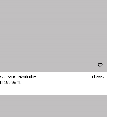
ek Omuz Jakarlı Bluz
+1 Renk
L
1.499,95 TL