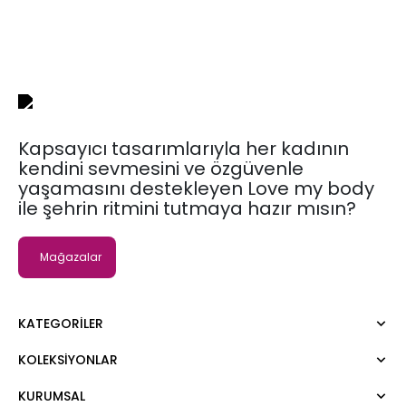
Kapsayıcı tasarımlarıyla her kadının
kendini sevmesini ve özgüvenle
yaşamasını destekleyen Love my body
ile şehrin ritmini tutmaya hazır mısın?
Mağazalar
KATEGORILER
KOLEKSIYONLAR
Elbise
Bluz
KURUMSAL
Moda Tutkusu