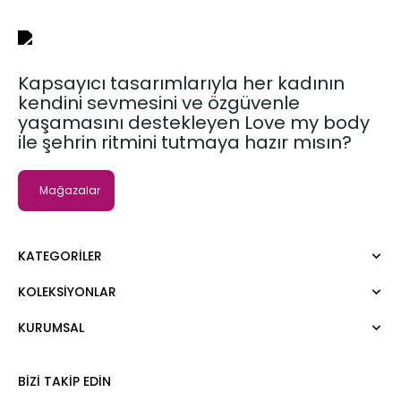
Kapsayıcı tasarımlarıyla her kadının
kendini sevmesini ve özgüvenle
yaşamasını destekleyen Love my body
ile şehrin ritmini tutmaya hazır mısın?
Mağazalar
KATEGORILER
KOLEKSIYONLAR
Elbise
Bluz
KURUMSAL
Moda Tutkusu
Gömlek
Dark
Kazak
Hakkımızda
BIZI TAKIP EDIN
Tişört
Kurumsal Satış