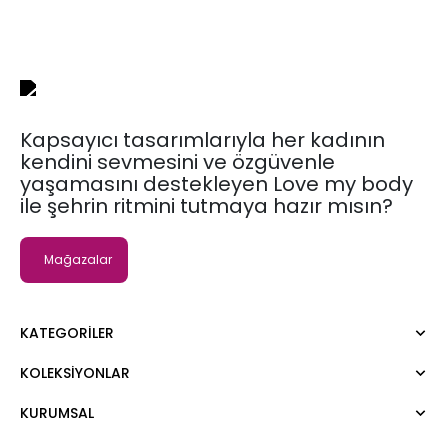
Kapsayıcı tasarımlarıyla her kadının
kendini sevmesini ve özgüvenle
yaşamasını destekleyen Love my body
ile şehrin ritmini tutmaya hazır mısın?
Mağazalar
KATEGORILER
KOLEKSIYONLAR
Elbise
Bluz
KURUMSAL
Moda Tutkusu
Gömlek
Dark