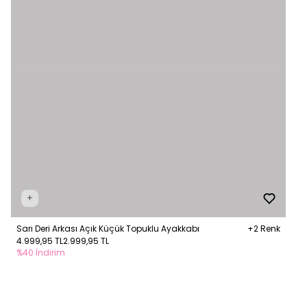
+
Sarı Deri Arkası Açık Küçük Topuklu Ayakkabı
+2 Renk
4.999,95 TL
2.999,95 TL
%40 İndirim