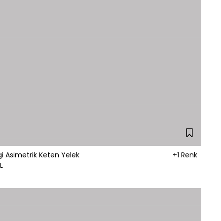
i Asimetrik Keten Yelek
+1 Renk
L