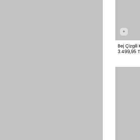
+
Bej Çizgil
3.499,95 T