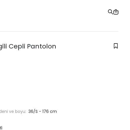
Hediye Kartı
Sipariş Takibi
Mağazalar
Yardım ve İletişim
gili Cepli Pantolon
deni ve boyu:
36/S - 176 cm
ri