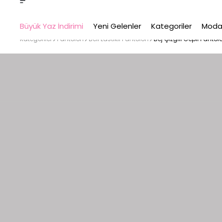
Büyük Yaz İndirimi
Yeni Gelenler
Kategoriler
Moda
Kategoriler
Pantolon
Beli Lastikli Pantolon
Bej Çizgili Cepli Pantol