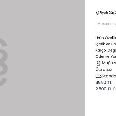
Fiyatı Düş
Ref.
153L886
Ürün Özellik
İçerik ve B
Kargo, Deği
Ödeme Yön
Mağaz
Ücretsiz
Standa
89.90 TL
2.500 TL ü