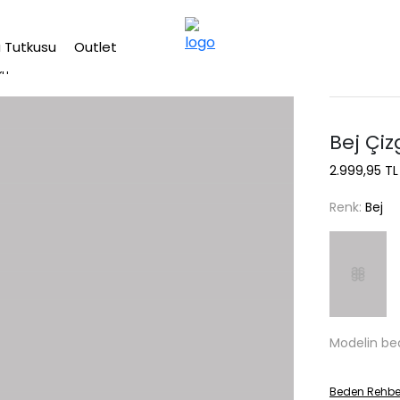
2500 TL üzeri ücretsiz kargo
 Tutkusu
Outlet
on
Bej Çiz
2.999,95 TL
Renk:
Bej
Modelin be
Beden Rehbe