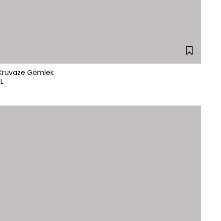
i Kruvaze Gömlek
L