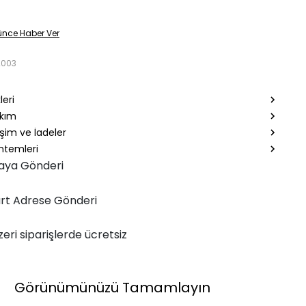
ünce Haber Ver
2003
leri
akım
şim ve İadeler
temleri
aya Gönderi
rt Adrese Gönderi
zeri siparişlerde ücretsiz
Görünümünüzü Tamamlayın