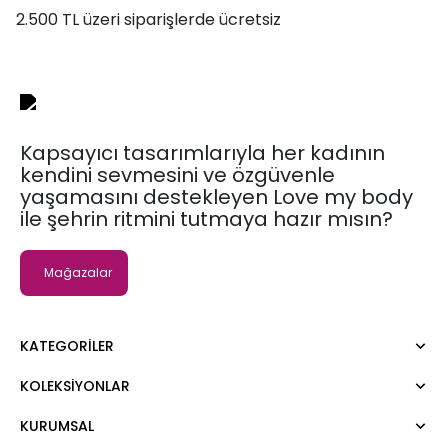
2.500 TL üzeri siparişlerde ücretsiz
Kapsayıcı tasarımlarıyla her kadının
kendini sevmesini ve özgüvenle
yaşamasını destekleyen Love my body
ile şehrin ritmini tutmaya hazır mısın?
Mağazalar
KATEGORILER
KOLEKSIYONLAR
Elbise
Bluz
KURUMSAL
Moda Tutkusu
Gömlek